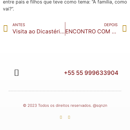
entre pais e filhos que teve como tema: “A família, como
vai?”.
ANTES
DEPOIS
Visita ao Dicastério para os Leigos, a Família e a Vida
ENCONTRO COM O ASSESSOR REGIONAL
+55 55 999633904
QUEM SOMOS
© 2023 Todos os direitos reservados. @sqnzn