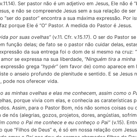
v.11.14). Ser pastor não é um adjetivo em Jesus, Ele não é
sus, e não se compreende Jesus sem a sua relação de ser 
 “ser do pastor” encontra a sua máxima expressão. Por isso
 faz porque Ele é “O” Pastor. A medida do Pastor é Jesus.
ida por suas ovelhas”
(v.11. Cfr. v.15.17). O ser do Pastor 
m função delas; de fato se o pastor não cuidar delas, estas
 expressão da sua entrega foi o dom de si mesmo na cruz:
e amor se expressa na sua liberdade,
“Ninguém tira a minha
a expressão grega “
hypér”
(em favor de) como aparece em 
ste o anseio profundo de plenitude e sentido. E se Jesus n
, pode nos oferecer vida.
o as minhas ovelhas e elas me conhecem, assim como o P
has, porque vivia com elas, e conhecia as caraterísticas p
edos. Assim, para o Pastor Bom, nós não somos coisas ou
e nós (alegrias, gozos, projetos, dores, angústias, sofrime
im como o Pai me conhece e eu conheço o Pai”
(v.15). Ent
to que “Filhos de Deus” e, é só em nossa relação com Jes
nde amor o Pai nos deu: de sermos chamados filhos de De