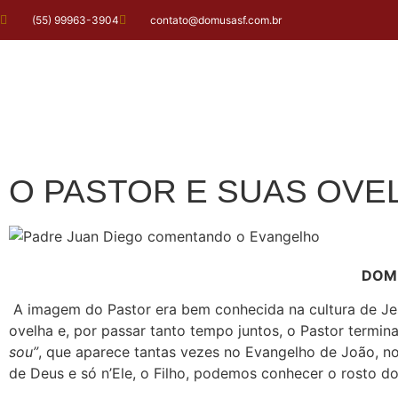
(55) 99963-3904
contato@domusasf.com.br
O PASTOR E SUAS OVE
DOMI
A imagem do Pastor era bem conhecida na cultura de Jesu
ovelha e, por passar tanto tempo juntos, o Pastor termi
sou”
, que aparece tantas vezes no Evangelho de João, n
de Deus e só n’Ele, o Filho, podemos conhecer o rosto do 