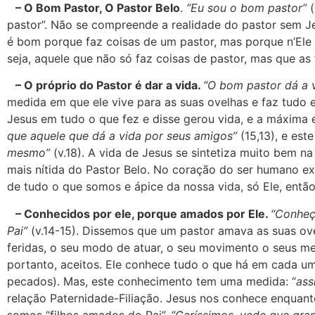
– O Bom Pastor, O Pastor Belo
.
“Eu sou o bom pastor”
(
pastor”. Não se compreende a realidade do pastor sem Je
é bom porque faz coisas de um pastor, mas porque n’Ele o
seja, aquele que não só faz coisas de pastor, mas que as
– O próprio do Pastor é dar a vida.
“O bom pastor dá a v
medida em que ele vive para as suas ovelhas e faz tudo e
Jesus em tudo o que fez e disse gerou vida, e a máxima
que aquele que dá a vida por seus amigos”
(15,13), e est
mesmo”
(v.18). A vida de Jesus se sintetiza muito bem n
mais nítida do Pastor Belo. No coração do ser humano exi
de tudo o que somos e ápice da nossa vida, só Ele, então
– Conhecidos por ele, porque amados por Ele.
“Conheç
Pai”
(v.14-15). Dissemos que um pastor amava as suas ovel
feridas, o seu modo de atuar, o seu movimento o seus m
portanto, aceitos. Ele conhece tudo o que há em cada um d
pecados). Mas, este conhecimento tem uma medida: “
ass
relação Paternidade-Filiação. Jesus nos conhece enquan
somos “filhos amados do Pai”.
“Caríssimos, vede que gra