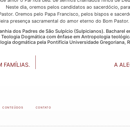
). Neste dia, oremos pelos candidatos ao sacerdócio, pa
stor. Oremos pelo Papa Francisco, pelos bispos e sacerdote
deira presença sacramental do amor eterno do Bom Pastor.
a dos Padres de São Sulpício (Sulpicianos). Bacharel em
em Teologia Dogmática com ênfase em Antropologia teológica
ogia dogmática pela Pontifícia Universidade Gregoriana, 
 FAMÍLIAS.
A AL
CONTEÚDOS
CONTATO