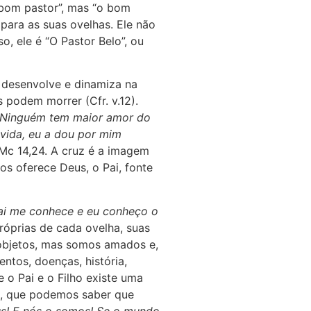
 “bom pastor”, mas “o bom
para as suas ovelhas. Ele não
, ele é “O Pastor Belo”, ou
se desenvolve e dinamiza na
 podem morrer (Cfr. v.12).
“Ninguém tem maior amor do
 vida, eu a dou por mim
Mc 14,24. A cruz é a imagem
os oferece Deus, o Pai, fonte
ai me conhece e eu conheço o
róprias de cada ovelha, suas
 objetos, mas somos amados e,
ntos, doenças, história,
re o Pai e o Filho existe uma
us, que podemos saber que
us! E nós o somos! Se o mundo