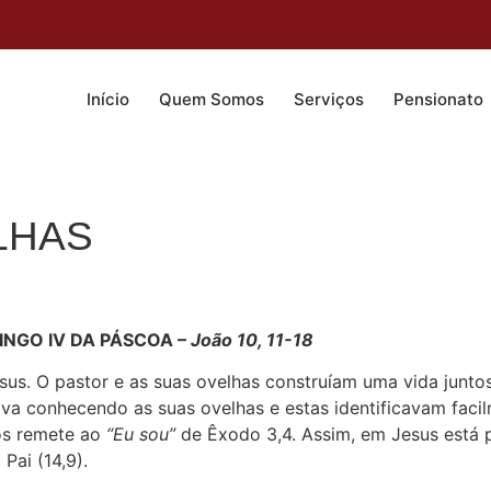
Início
Quem Somos
Serviços
Pensionato
LHAS
NGO IV DA PÁSCOA –
João 10, 11-18
s. O pastor e as suas ovelhas construíam uma vida juntos
nava conhecendo as suas ovelhas e estas identificavam faci
os remete ao
“Eu sou”
de Êxodo 3,4. Assim, em Jesus está 
Pai (14,9).