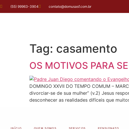
(55) 99963-3904
contato@domusasf.com.br
Tag:
casamento
OS MOTIVOS PARA SE
DOMINGO XXVII DO TEMPO COMUM – MARCOS 1
divorciar-se de sua mulher” (v.2) Jesus res
desconhecer as realidades difíceis que muito
INÍCIO
QUEM SOMOS
SERVIÇOS
PENSIONATO