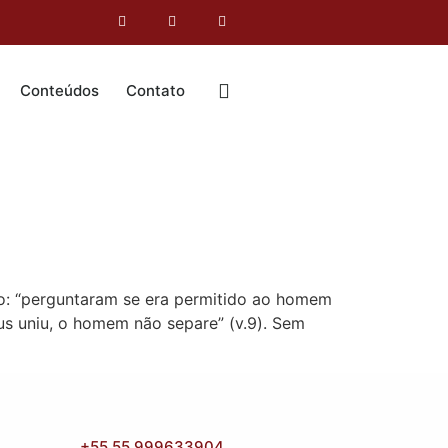
Conteúdos
Contato
 “perguntaram se era permitido ao homem
us uniu, o homem não separe” (v.9). Sem
+55 55 999633904