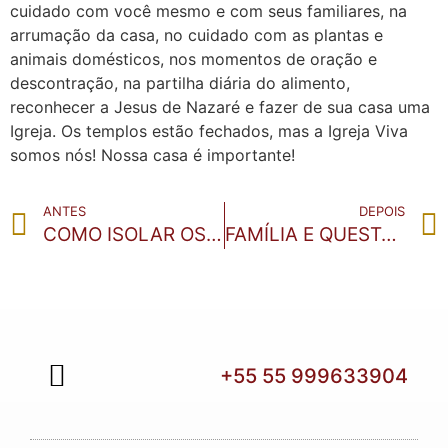
cuidado com você mesmo e com seus familiares, na
arrumação da casa, no cuidado com as plantas e
animais domésticos, nos momentos de oração e
descontração, na partilha diária do alimento,
reconhecer a Jesus de Nazaré e fazer de sua casa uma
Igreja. Os templos estão fechados, mas a Igreja Viva
somos nós! Nossa casa é importante!
ANTES
DEPOIS
COMO ISOLAR OS ASSINTOMÁTICOS PARA CONTER A PANDEMIA
FAMÍLIA E QUESTÕES DE BIOÉTICA
+55 55 999633904
QUEM SOMOS