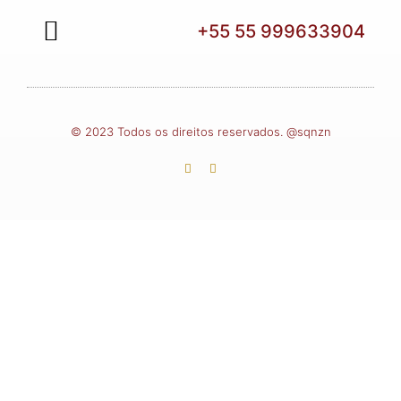
+55 55 999633904
QUEM SOMOS
© 2023 Todos os direitos reservados. @sqnzn