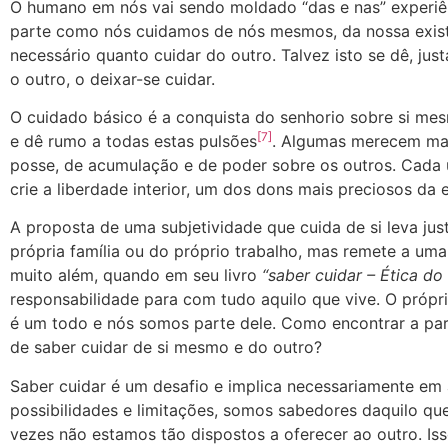
O humano em nós vai sendo moldado “das e nas” experiê
parte como nós cuidamos de nós mesmos, da nossa existê
necessário quanto cuidar do outro. Talvez isto se dê, 
o outro, o deixar-se cuidar.
O cuidado básico é a conquista do senhorio sobre si mes
[7]
e dê rumo a todas estas pulsões
. Algumas merecem mai
posse, de acumulação e de poder sobre os outros. Cada 
crie a liberdade interior, um dos dons mais preciosos da
A proposta de uma subjetividade que cuida de si leva jus
própria família ou do próprio trabalho, mas remete a uma
muito além, quando em seu livro
“saber cuidar – Ética d
responsabilidade para com tudo aquilo que vive. O própr
é um todo e nós somos parte dele. Como encontrar a par
de saber cuidar de si mesmo e do outro?
Saber cuidar é um desafio e implica necessariamente em
possibilidades e limitações, somos sabedores daquilo que
vezes não estamos tão dispostos a oferecer ao outro. I