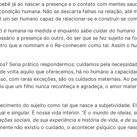
 bebê já ao nascer a presença e o contato com mentes sa
a condição humana. Não se descarta falhas na relação, até
bê um ser humano capaz de relacionar-se e construir-se com
ó é humana na medida e enquanto sabe cuidar do humano
ssário a presença do outro, do ser que se fez sujeito na 
utro que a nominam e o Re-conhecem como tal. Assim o hu
os? Seria prático respondermos: cuidamos pela necessida
e volta aquilo que oferecemos, há no humano a capacida
isso, com raras exceções, são os cuidados maternais. Ao p
ais que um filho nunca reconheça e agradeça, o amor mate
ecimento do sujeito como tal que nasce a subjetividade. El
al e singular. É nossa vida interior.
“É o mundo de ideias, 
ações sociais, de sua experiência e história de vida, e de su
amente não existiu o cuidado, o acontecer psíquico que nas