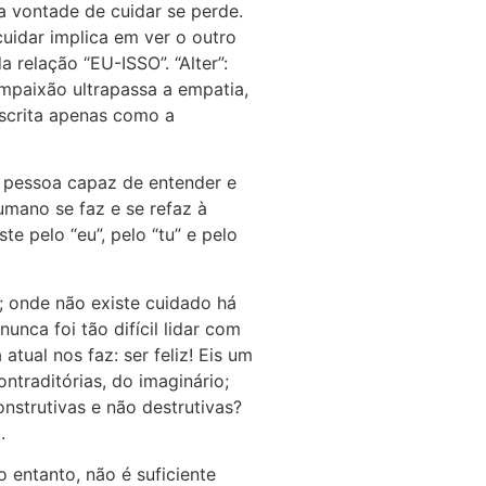
a vontade de cuidar se perde.
cuidar implica em ver o outro
relação “EU-ISSO”. “Alter”:
ompaixão ultrapassa a empatia,
escrita apenas como a
 pessoa capaz de entender e
mano se faz e se refaz à
 pelo “eu”, pelo “tu” e pelo
í; onde não existe cuidado há
nca foi tão difícil lidar com
tual nos faz: ser feliz! Eis um
ntraditórias, do imaginário;
strutivas e não destrutivas?
]
.
 entanto, não é suficiente