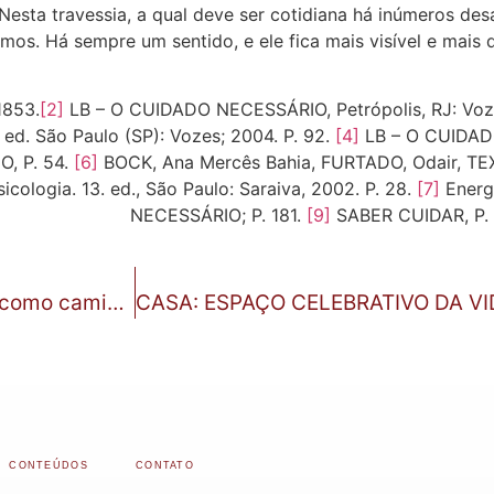
 Nesta travessia, a qual deve ser cotidiana há inúmeros de
mos. Há sempre um sentido, e ele fica mais visível e mai
1853.
[2]
LB – O CUIDADO NECESSÁRIO, Petrópolis, RJ: Voze
ed. São Paulo (SP): Vozes; 2004. P. 92.
[4]
LB – O CUIDADO
, P. 54.
[6]
BOCK, Ana Mercês Bahia, FURTADO, Odair, TEXE
cologia. 13. ed., São Paulo: Saraiva, 2002. P. 28.
[7]
Energ
NECESSÁRIO; P. 181.
[9]
SABER CUIDAR, P.
A SOLIDARIEDADE TRANSFORMA: A partilha como caminho necessário para a promoção da vida
CONTEÚDOS
CONTATO