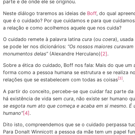
parte e de onde ele se originou.
Neste diálogo traremos as ideias de
Boff
, do qual apreen
que é o cuidado? Por que cuidamos e para que cuidamo
a relação e como acolhemos aquele que nos cuida?
O cuidado remete à palavra latina
cura
(ou
coera
), usad
se pode ler nos dicionários:
“Os nossos maiores curavam 
monumentos delas”
(Alexandre Herculano)
[2]
.
Sobre a ética do cuidado, Boff nos fala: Mais do que um 
forma como a pessoa humana se estrutura e se realiza 
[3]
relações que se estabelecem com todas as coisas
.
A partir do conceito, percebe-se que cuidar faz parte da 
há existência de vida sem
cura
, não existe ser humano q
se esgota num ato que começa e acaba em si mesmo. É um
humano”
[4]
.
Dito isto, compreendemos que se o cuidado perpassa tud
Para Donalt Winnicott a pessoa da mãe tem um papel fun