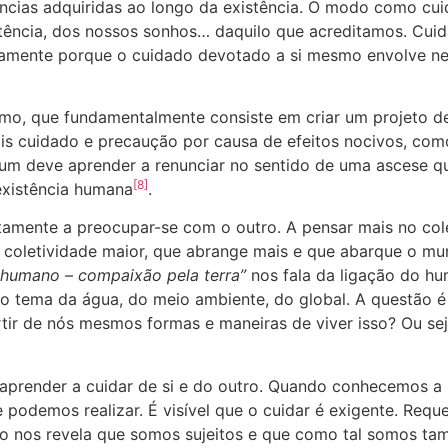
ncias adquiridas ao longo da existência. O modo como cu
ncia, dos nossos sonhos… daquilo que acreditamos. Cuida
justamente porque o cuidado devotado a si mesmo envolve n
mo, que fundamentalmente consiste em criar um projeto de
s cuidado e precaução por causa de efeitos nocivos, com
um deve aprender a renunciar no sentido de uma ascese qu
[8]
 existência humana
.
tamente a preocupar-se com o outro. A pensar mais no cole
 coletividade maior, que abrange mais e que abarque o mun
o humano – compaixão pela terra”
nos fala da ligação do h
io tema da água, do meio ambiente, do global. A questão é 
tir de nós mesmos formas e maneiras de viver isso? Ou s
 aprender a cuidar de si e do outro. Quando conhecemos a
 podemos realizar. É visível que o cuidar é exigente. Requ
sso nos revela que somos sujeitos e que como tal somos t