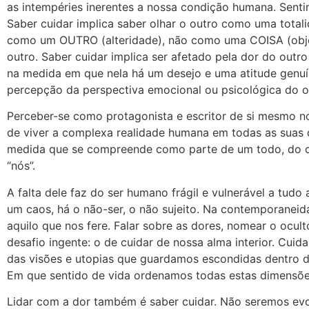
as intempéries inerentes a nossa condição humana. Senti
Saber cuidar implica saber olhar o outro como uma totalid
como um OUTRO (alteridade), não como uma COISA (objetif
outro. Saber cuidar implica ser afetado pela dor do out
na medida em que nela há um desejo e uma atitude genuín
percepção da perspectiva emocional ou psicológica do 
Perceber-se como protagonista e escritor de si mesmo 
de viver a complexa realidade humana em todas as suas 
medida que se compreende como parte de um todo, do cosm
“nós”.
A falta dele faz do ser humano frágil e vulnerável a tud
um caos, há o não-ser, o não sujeito. Na contemporaneid
aquilo que nos fere. Falar sobre as dores, nomear o ocult
desafio ingente: o de cuidar de nossa alma interior. Cuid
das visões e utopias que guardamos escondidas dentro d
Em que sentido de vida ordenamos todas estas dimensõe
Lidar com a dor também é saber cuidar. Não seremos evol