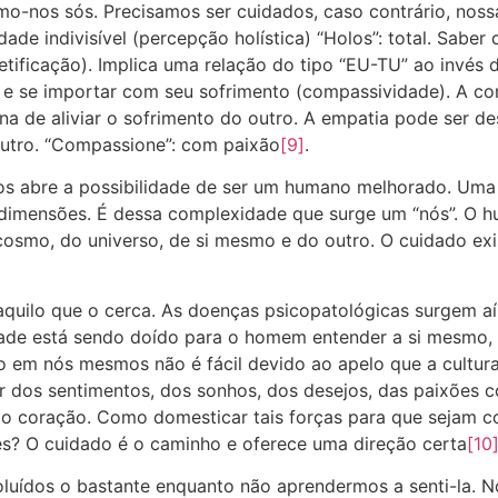
mo-nos sós. Precisamos ser cuidados, caso contrário, noss
ade indivisível (percepção holística) “Holos”: total. Saber 
icação). Implica uma relação do tipo “EU-TU” ao invés da 
ro e se importar com seu sofrimento (compassividade). A c
a de aliviar o sofrimento do outro. A empatia pode ser d
outro. “Compassione”: com paixão
[9]
.
nos abre a possibilidade de ser um humano melhorado. Uma
dimensões. É dessa complexidade que surge um “nós”. O hu
o, do universo, de si mesmo e do outro. O cuidado existe
o aquilo que o cerca. As doenças psicopatológicas surgem a
ade está sendo doído para o homem entender a si mesmo, nu
o em nós mesmos não é fácil devido ao apelo que a cultura a
ar dos sentimentos, dos sonhos, dos desejos, das paixões co
o coração. Como domesticar tais forças para que sejam con
s? O cuidado é o caminho e oferece uma direção certa
[10
uídos o bastante enquanto não aprendermos a senti-la. No