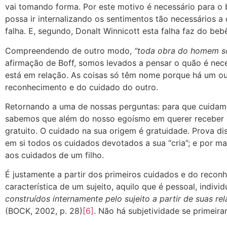
vai tomando forma. Por este motivo é necessário para o
possa ir internalizando os sentimentos tão necessários 
falha. E, segundo, Donalt Winnicott esta falha faz do be
Compreendendo de outro modo,
“toda obra do homem s
afirmação de Boff, somos levados a pensar o quão é nece
está em relação. As coisas só têm nome porque há um o
reconhecimento e do cuidado do outro.
Retornando a uma de nossas perguntas: para que cuidam
sabemos que além do nosso egoísmo em querer receber d
gratuito. O cuidado na sua origem é gratuidade. Prova d
em si todos os cuidados devotados a sua “cria”; e por m
aos cuidados de um filho.
É justamente a partir dos primeiros cuidados e do reconh
característica de um sujeito, aquilo que é pessoal, individu
construídos internamente pelo sujeito a partir de suas rel
(BOCK, 2002, p. 28)
[6]
. Não há subjetividade se primeir