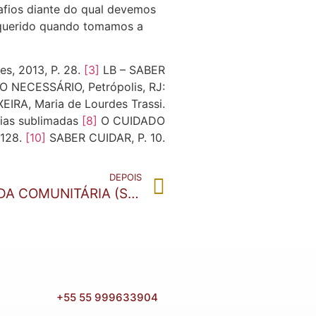
safios diante do qual devemos
s querido quando tomamos a
s, 2013, P. 28.
[3]
LB – SABER
 NECESSÁRIO, Petrópolis, RJ:
IRA, Maria de Lourdes Trassi.
ias sublimadas
[8]
O CUIDADO
 128.
[10]
SABER CUIDAR, P. 10.
DEPOIS
CASA: ESPAÇO CELEBRATIVO DA VIDA COMUNITÁRIA (Sl 133,1)
+55 55 999633904