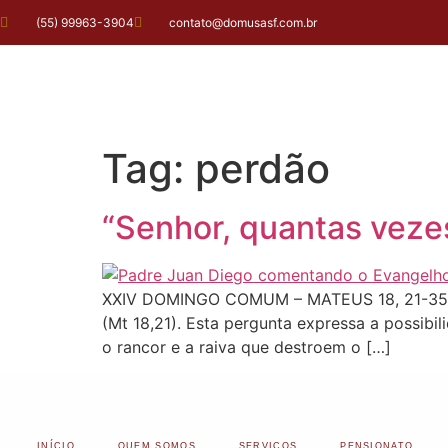
(55) 99963-3904
contato@domusasf.com.br
Tag:
perdão
“Senhor, quantas veze
XXIV DOMINGO COMUM – MATEUS 18, 21-35 Uma
(Mt 18,21). Esta pergunta expressa a possibil
o rancor e a raiva que destroem o […]
INÍCIO
QUEM SOMOS
SERVIÇOS
PENSIONATO