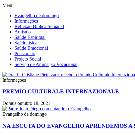
Menu
Evangelho de domingo
Informaçōes
Reflexão Bíblica Semanal
Autismo
Saúde Espiritual
Saúde física
Saúde Emocional
Pensionato
Projeto Social
Serviço de Animação Vocacional
Informaçōes
PREMIO CULTURALE INTERNAZIONALE
Domus
outubro 18, 2021
Evangelho de domingo
NA ESCUTA DO EVANGELHO APRENDEMOS A S