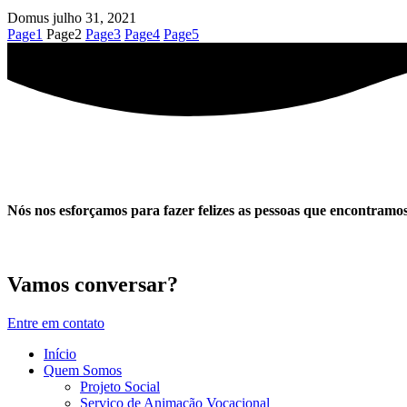
Domus
julho 31, 2021
Page
1
Page
2
Page
3
Page
4
Page
5
Nós nos esforçamos para fazer felizes as pessoas que encontramos
Vamos conversar?
Entre em contato
Início
Quem Somos
Projeto Social
Serviço de Animação Vocacional